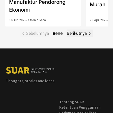
Manufaktur Pendorong
Murah
Ekonomi
14 Jun 2026
•
4 Menit Baca
23 Apr 2026
•
2 
Sebelumnya
Berikutnya
Thoughts, stories and ideas.
Tentang SUAR
Ketentuan Penggunaan
Pedoman Media Siber