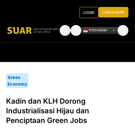
LANGGANAN
LOGIN
Indonesian
Tentang Kami
Roundtable Decision
Ketentuan Penggunaan
Pedoman Media
Green
Economy
Kadin dan KLH Dorong
Industrialisasi Hijau dan
Penciptaan Green Jobs