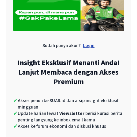
dipercaya menjadi kunci keberhasilan program
ini. “Kalau dijalankan konsisten, pemagangan
bisa menjadi instrumen penting untuk
meningkatkan kualitas SDM dan memperkuat
daya saing ekonomi Indonesia secara
Sudah punya akun?
Login
berkelanjutan,” tutupnya.
Insight Eksklusif Menanti Anda!
Lanjut Membaca dengan Akses
Catatan Ekonom: Potensi
Premium
Besar, tapi Risiko Tak Kalah
Nyata
✓
Akses penuh ke SUAR.id dan arsip insight eksklusif
mingguan
✓
Update harian lewat
Viewsletter
berisi kurasi berita
Dari sisi ekonomi, program magang bergaji ini
penting langsung ke inbox email kamu
membawa potensi ganda: mengurangi
✓
Akses ke forum ekonomi dan diskusi khusus
pengangguran muda sekaligus menjaga