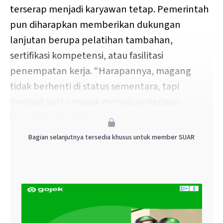
terserap menjadi karyawan tetap. Pemerintah
pun diharapkan memberikan dukungan
lanjutan berupa pelatihan tambahan,
sertifikasi kompetensi, atau fasilitasi
penempatan kerja. “Harapannya, magang
tidak berhenti di status sementara, tapi
menjadi pintu masuk menuju pekerjaan
formal,” kata Shinta.
Bagian selanjutnya tersedia khusus untuk member SUAR
Sebagai mitra strategis pemerintah, APINDO
berkomitmen aktif dalam penyusunan
pedoman teknis, verifikasi kesiapan
perusahaan, hingga pengawasan pelaksanaan
di lapangan. Kolaborasi erat antara dunia
usaha, lembaga pendidikan, dan pemerintah