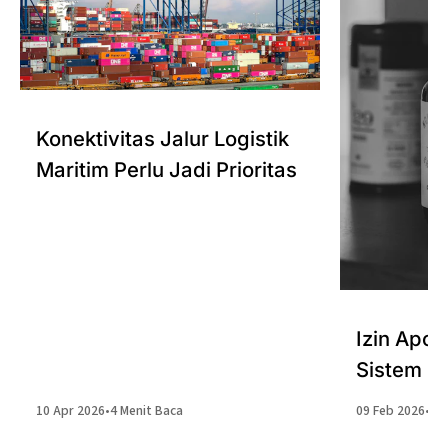
Konektivitas Jalur Logistik
Maritim Perlu Jadi Prioritas
Izin Apo
Sistem Ke
10 Apr 2026
•
4 Menit Baca
09 Feb 2026
•
4 