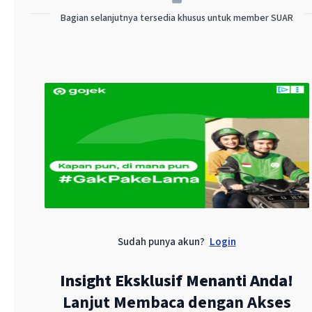
Bagian selanjutnya tersedia khusus untuk member SUAR
Chief Commercial Officer
Novi Eastiy
Marketing & Sales Manager
Patra Eland
Ismail
Editors
Mukhlison S
Widodo,
Gianie
Budstamam
Benediktus
Krisna
Yogatama,
Sudah punya akun?
Login
Tria Dianti,
Insight Eksklusif Menanti Anda!
Agung Mahe
Lanjut Membaca dengan Akses
Fikri