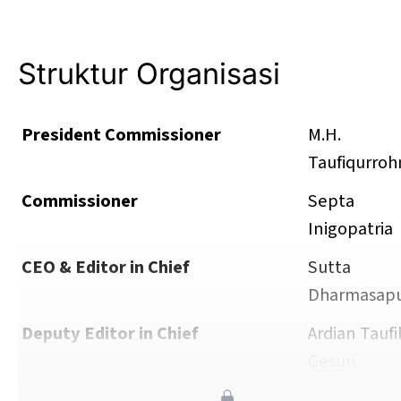
Photo by 
Daniel Brady
 / 
Unsplash
Struktur Organisasi
President Commissioner
M.H.
Taufiqurro
Commissioner
Septa
Inigopatria
CEO & Editor in Chief
Sutta
Dharmasapu
Deputy Editor in Chief
Ardian Taufi
Gesuri
Chief Operating Officer
Sidik Pram