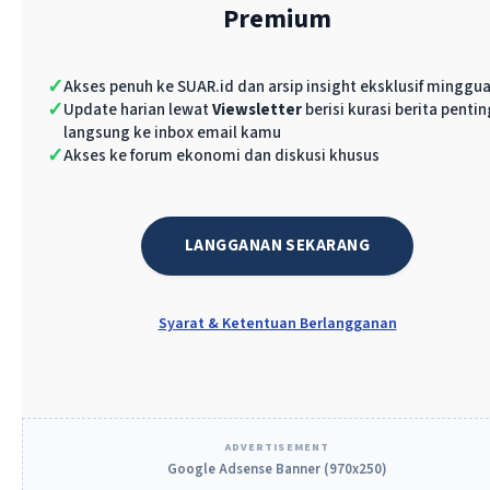
Premium
Editorial Team
Zikrina Ratri
Kusumastuti
✓
Akses penuh ke SUAR.id dan arsip insight eksklusif minggu
Ridho Sukra
✓
Update harian lewat
Viewsletter
berisi kurasi berita pentin
langsung ke inbox email kamu
Christian
✓
Akses ke forum ekonomi dan diskusi khusus
Wibisana
Kurniawan,
Gema Dzikri
LANGGANAN SEKARANG
Harisma,
Uswatun
Syarat & Ketentuan Berlangganan
Hasanah,
Ahmad Afan
ADVERTISEMENT
Google Adsense Banner (970x250)