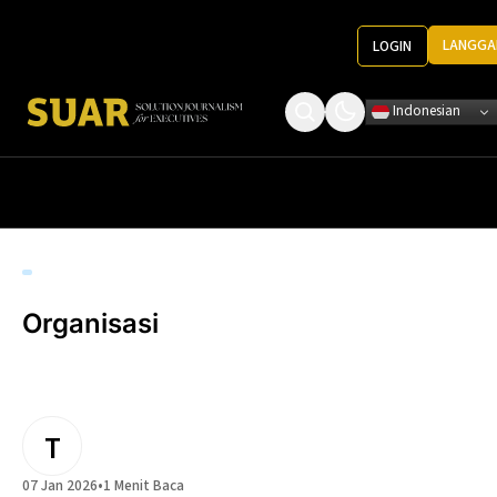
LANGGA
LOGIN
Indonesian
Tentang Kami
Roundtable Decision
Ketentuan Penggunaan
Pedoman Media
Organisasi
T
07 Jan 2026
•
1 Menit Baca