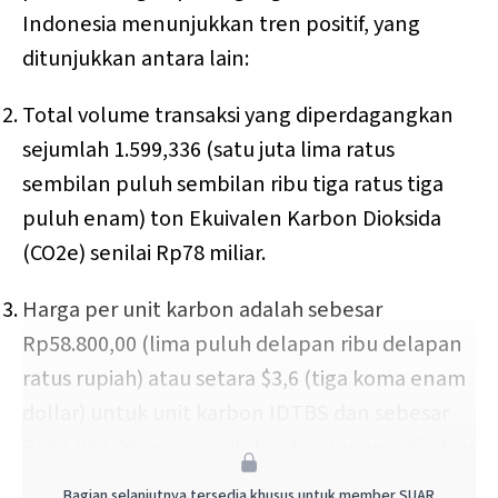
Indonesia menunjukkan tren positif, yang
ditunjukkan antara lain:
Total volume transaksi yang diperdagangkan
sejumlah 1.599,336 (satu juta lima ratus
sembilan puluh sembilan ribu tiga ratus tiga
puluh enam) ton Ekuivalen Karbon Dioksida
(CO2e) senilai Rp78 miliar.
Harga per unit karbon adalah sebesar
Rp58.800,00 (lima puluh delapan ribu delapan
ratus rupiah) atau setara $3,6 (tiga koma enam
dollar) untuk unit karbon IDTBS dan sebesar
Rp61.000,00 (enam puluh satu ribu rupiah) atau
setara $3,7 (tiga koma tujuh dollar) untuk unit
Bagian selanjutnya tersedia khusus untuk member SUAR