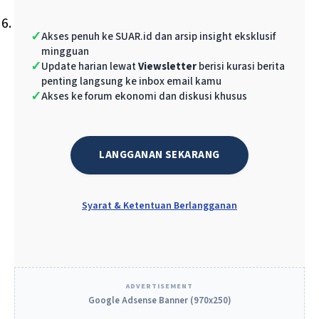
Jumlah pengguna jasa meningkat dari 16
✓
Akses penuh ke SUAR.id dan arsip insight eksklusif
pengguna jasa menjadi 113 pengguna jasa.
mingguan
✓
Update harian lewat
Viewsletter
berisi kurasi berita
Peluang bagi perusahaan
penting langsung ke inbox email kamu
✓
Akses ke forum ekonomi dan diskusi khusus
Dalam
talk show
di Main Hall Bursa Efek
Indonesia, Jakarta, (15/7/2025). Bondan Susilo,
LANGGANAN SEKARANG
Head of Environment Department, PT Astra
International Tbk, menekankan pentingnya
bursa karbon dalam mencapai target
Syarat & Ketentuan Berlangganan
penurunan emisi baik di tingkat…
ADVERTISEMENT
Google Adsense Banner (970x250)