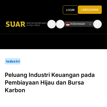
LANGGANAN
LOGIN
Indonesian
Tentang Kami
Roundtable Decision
Ketentuan Penggunaan
Pedoman Media
Industri
Peluang Industri Keuangan pada
Pembiayaan Hijau dan Bursa
Karbon