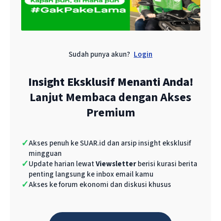
Caption foto adalah blabla. / 
Possessed Photography
Sudah punya akun?
Login
Dalam Artikel Ini
Insight Eksklusif Menanti Anda!
Lanjut Membaca dengan Akses
Subjudul
Premium
Indonesia kini menjadi magnet bagi
✓
Akses penuh ke SUAR.id dan arsip insight eksklusif
mingguan
perusahaan teknologi dan startup
artificial
✓
Update harian lewat
Viewsletter
berisi kurasi berita
intelligence
(AI) global seperti Chat GPT dari
penting langsung ke inbox email kamu
✓
Akses ke forum ekonomi dan diskusi khusus
OpenAI, Gemini AI dari Google,Copilot dari
Microsoft. Daya tarik utamanya terletak pada
potensi pasar digital Indonesia yang massif