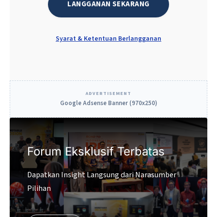
LANGGANAN SEKARANG
serta ketersediaan ekosistem digital di sektor
e-commerce, fintech, dan media sosial.
Syarat & Ketentuan Berlangganan
Menurut laporan DataReportal 2025,…
ADVERTISEMENT
Google Adsense Banner (970x250)
Forum Eksklusif Terbatas
Dapatkan Insight Langsung dari Narasumber
Pilihan