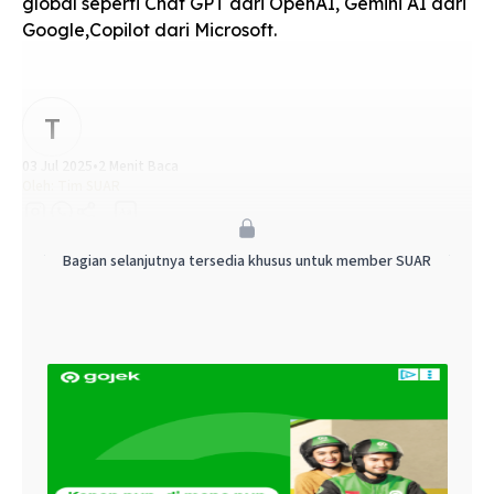
global seperti Chat GPT dari OpenAI, Gemini AI dari
Google,Copilot dari Microsoft.
T
03 Jul 2025
•
2 Menit Baca
Oleh:
Tim SUAR
Aa
Tambahkan SUAR ke Google
Bagian selanjutnya tersedia khusus untuk member SUAR
i