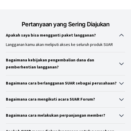
Pertanyaan yang Sering Diajukan
Apakah saya bisa mengganti paket langganan?
Langganan kamu akan meliputi akses ke seluruh produk SUAR
Bagaimana kebijakan pengembalian dana dan
pemberhentian langganan?
Tidak ada pengembalian dana untuk penghentian di tengah masa
berlangganan. Untuk bantuan, hubungi tim layanan pelanggan kami
Bagaimana cara berlangganan SUAR sebagai perusahaan?
pada jam kerja 06.00 – 16.00 WIB.
Silakan hubungi tim layanan pelanggan SUAR pada jam kerja 06.00 –
16.00 WIB:
Bagaimana cara mengikuti acara SUAR Forum?
Email:
cs@suar.id
Setiap member akan menerima undangan resmi melalui email dan
WhatsApp:
6287784960904
WhatsApp sesuai dengan paket langganan yang dimiliki. Anda dapat
Bagaimana cara melakukan perpanjangan member?
memilih untuk hadir secara offline atau online (hybrid). Detail agenda
menghubungi tim layanan pelanggan kami. Jika menggunakan
dan tata cara registrasi akan selalu diinformasikan sebelum acara
metode pembayaran manual, tim SUAR akan mengirimkan panduan
berlangsung.