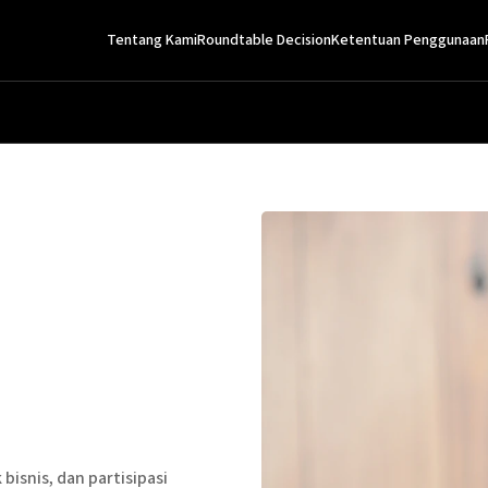
Tentang Kami
Roundtable Decision
Ketentuan Penggunaan
bisnis, dan partisipasi