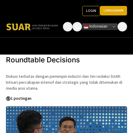
LANGGANAN
LOGIN
Indonesian
Tentang Kami
Roundtable Decision
Ketentuan Penggunaan
Roundtable Decisions
Pedoman Media
Diskusi terbatas dengan pemimpin industri dan tim redaksi SUAR:
Intisari percakapan intensif dan strategis yang tidak ditemukan di
media arus utama.
1 postingan