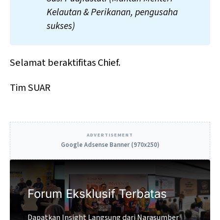
Kelautan & Perikanan, pengusaha 
sukses)
Selamat beraktifitas Chief.
Tim SUAR
ADVERTISEMENT
Google Adsense Banner (970x250)
Forum Eksklusif Terbatas
Dapatkan Insight Langsung dari Narasumber