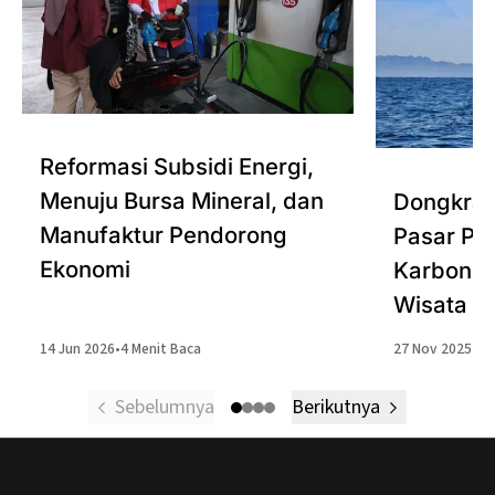
Reformasi Subsidi Energi,
Menuju Bursa Mineral, dan
Dongkrak
Manufaktur Pendorong
Pasar Per
Ekonomi
Karbon, P
Wisata
14 Jun 2026
•
4 Menit Baca
27 Nov 2025
•
4 
Sebelumnya
Berikutnya