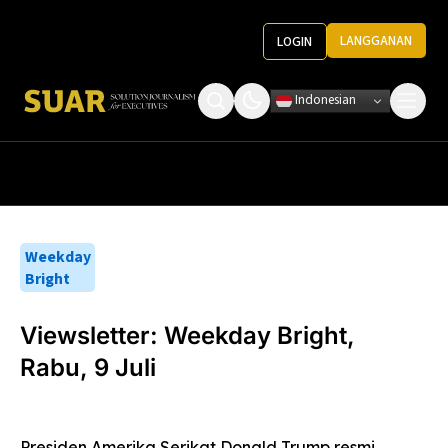
LANGGANAN
LOGIN
Indonesian
Tentang Kami
Roundtable Decision
Ketentuan Penggunaan
Pedoman Media
Weekday
Bright
Viewsletter: Weekday Bright,
Rabu, 9 Juli
Presiden Amerika Serikat Donald Trump resmi