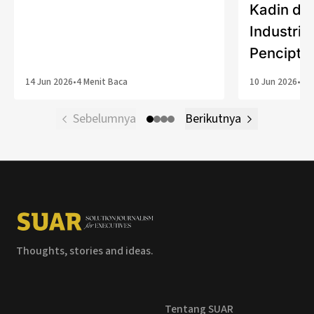
Kadin da
Industria
Pencipta
14 Jun 2026
•
4 Menit Baca
10 Jun 2026
•
6 M
Sebelumnya
Berikutnya
Thoughts, stories and ideas.
Tentang SUAR