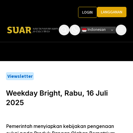
LANGGANAN
LOGIN
Indonesian
Tentang Kami
Roundtable Decision
Ketentuan Penggunaan
Pedoman Media
Viewsletter
Weekday Bright, Rabu, 16 Juli
2025
Pemerintah menyiapkan kebijakan pengenaan