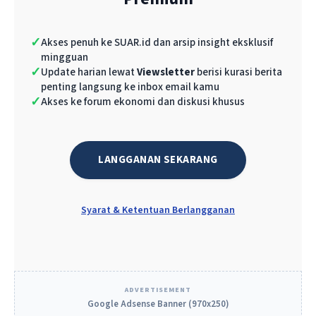
“Orang akan bekerja lebih baik
bila mereka tahu apa tujuannya
✓
Akses penuh ke SUAR.id dan arsip insight eksklusif
dan mengapa. Penting bagi
mingguan
✓
Update harian lewat
Viewsletter
berisi kurasi berita
orang-orang dalam menantikan
penting langsung ke inbox email kamu
kedatangan di pagi hari dan
✓
Akses ke forum ekonomi dan diskusi khusus
menikmati pekerjaan.”
Elon
Musk (pendiri Space X)
LANGGANAN SEKARANG
Selamat beraktifitas Chief.
Syarat & Ketentuan Berlangganan
Tim SUAR
ADVERTISEMENT
Google Adsense Banner (970x250)