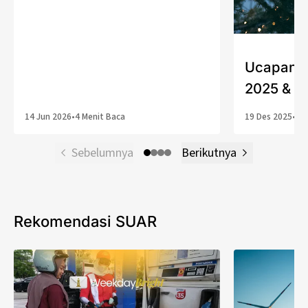
Ucapan S
2025 & T
14 Jun 2026
•
4 Menit Baca
19 Des 2025
•
1 
Sebelumnya
Berikutnya
Rekomendasi SUAR