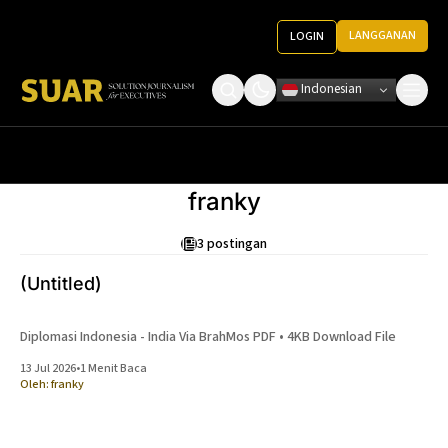
LANGGANAN
LOGIN
Indonesian
Tentang Kami
Roundtable Decision
Ketentuan Penggunaan
franky
Pedoman Media
3 postingan
(Untitled)
Diplomasi Indonesia - India Via BrahMos PDF • 4KB Download File
13 Jul 2026
•
1 Menit Baca
Oleh:
franky