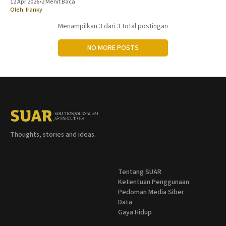
12 Apr 2026
•
2 Menit Baca
telah berkembang pesat dan menjadi bagian penting dalam
Oleh:
franky
Menampilkan
3
dari 3 total postingan
NO MORE POSTS
Thoughts, stories and ideas.
Tentang SUAR
Ketentuan Penggunaan
Pedoman Media Siber
Data
Gaya Hidup