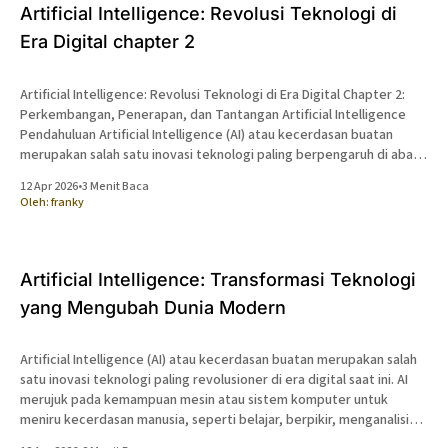
Artificial Intelligence: Revolusi Teknologi di
Era Digital chapter 2
Artificial Intelligence: Revolusi Teknologi di Era Digital Chapter 2:
Perkembangan, Penerapan, dan Tantangan Artificial Intelligence
Pendahuluan Artificial Intelligence (AI) atau kecerdasan buatan
merupakan salah satu inovasi teknologi paling berpengaruh di abad
ke-21. AI merujuk pada kemampuan mesin atau sistem komputer
12 Apr 2026
•
3 Menit Baca
untuk meniru kecerdasan manusia, seperti belajar, berpikir,
Oleh:
franky
mengambil keputusan,
Artificial Intelligence: Transformasi Teknologi
yang Mengubah Dunia Modern
Artificial Intelligence (AI) atau kecerdasan buatan merupakan salah
satu inovasi teknologi paling revolusioner di era digital saat ini. AI
merujuk pada kemampuan mesin atau sistem komputer untuk
meniru kecerdasan manusia, seperti belajar, berpikir, menganalisis,
hingga mengambil keputusan. Dalam beberapa dekade terakhir, AI