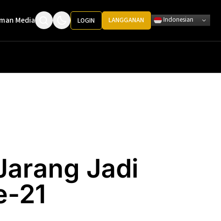
man Media
Indonesian
LANGGANAN
LOGIN
Jarang Jadi
e-21