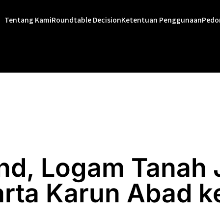
Tentang Kami
Roundtable Decision
Ketentuan Penggunaan
Pedo
nd, Logam Tanah 
rta Karun Abad k