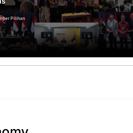
as
mber Pilihan
nomy