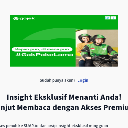
Sudah punya akun?
Login
Insight Eksklusif Menanti Anda!
anjut Membaca dengan Akses Premi
h di bawah raksasa dunia seperti China atau Australi
es penuh ke SUAR.id dan arsip insight eksklusif mingguan