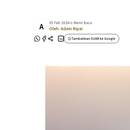
05 Feb 2026
•
1 Menit Baca
A
Oleh:
Adam Ripai
Tambahkan SUAR ke Google
Aa