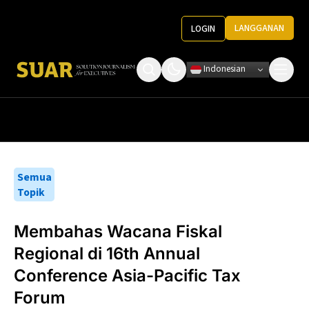
LANGGANAN
LOGIN
Indonesian
Tentang Kami
Roundtable Decision
Ketentuan Penggunaan
Pedoman Media
Semua
Topik
Membahas Wacana Fiskal
Regional di 16th Annual
Conference Asia-Pacific Tax
Forum