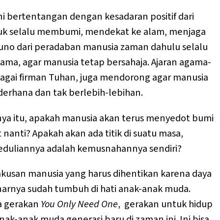
ini bertentangan dengan kesadaran positif dari
ntuk selalu membumi, mendekat ke alam, menjaga
uno dari peradaban manusia zaman dahulu selalu
a, agar manusia tetap bersahaja. Ajaran agama-
bagai firman Tuhan, juga mendorong agar manusia
derhana dan tak berlebih-lebihan.
inya itu, apakah manusia akan terus menyedot bumi
 nanti? Apakah akan ada titik di suatu masa,
eduliannya adalah kemusnahannya sendiri?
kusan manusia yang harus dihentikan karena daya
enarnya sudah tumbuh di hati anak-anak muda.
a gerakan
You Only Need One
, gerakan untuk hidup
ak-anak muda generasi baru di zaman ini. Ini bisa