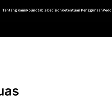
Tentang Kami
Roundtable Decision
Ketentuan Penggunaan
Pedo
uas