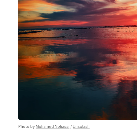
Photo by 
Mohamed Nohassi
 / 
Unsplash