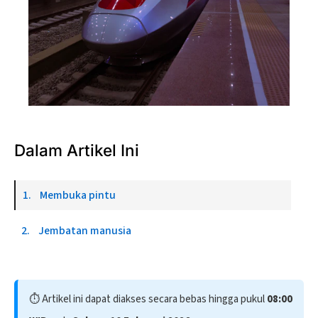
Photo by 
usiswantoro
 / 
Unsplash
Dalam Artikel Ini
Membuka pintu
Jembatan manusia
⏱️ Artikel ini dapat diakses secara bebas hingga pukul
08:00