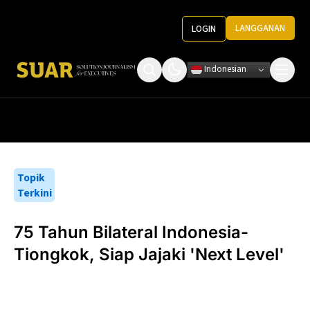
LANGGANAN
LOGIN
Indonesian
Tentang Kami
Roundtable Decision
Ketentuan Penggunaan
Pedoman Media
Topik
Terkini
75 Tahun Bilateral Indonesia-
Tiongkok, Siap Jajaki 'Next Level'