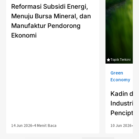
Reformasi Subsidi Energi,
Menuju Bursa Mineral, dan
Manufaktur Pendorong
Ekonomi
Topik Terkini
Green
Economy
Kadin da
Industria
Pencipta
14 Jun 2026
•
4 Menit Baca
10 Jun 2026
•
6 M