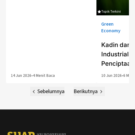
Topik Terkini
Green
Economy
Kadin dan 
Industrialis
Penciptaan
14 Jun 2026
•
4 Menit Baca
10 Jun 2026
•
6 Meni
Sebelumnya
Berikutnya