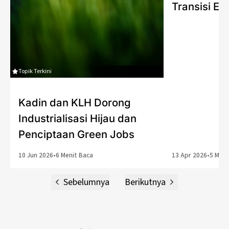
Transisi En
Topik Terkini
Kadin dan KLH Dorong
Industrialisasi Hijau dan
Penciptaan Green Jobs
10 Jun 2026
•
6 Menit Baca
13 Apr 2026
•
5 Meni
Sebelumnya
Berikutnya