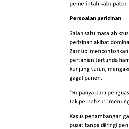
pemerintah kabupaten t
Persoalan perizinan
Salah satu masalah krus
perizinan akibat domina
Zarnubi mencontohkan 
pertanian tertunda ham
kunjung turun, mengak
gagal panen.
"Rupanya para penguasa
tak pernah sudi menungg
Kasus penambangan galia
pusat tanpa diiringi p