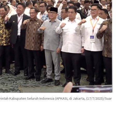
tah Kabupaten Seluruh Indonesia (APKASI, di Jakarta, (17/7/2025)/Suar