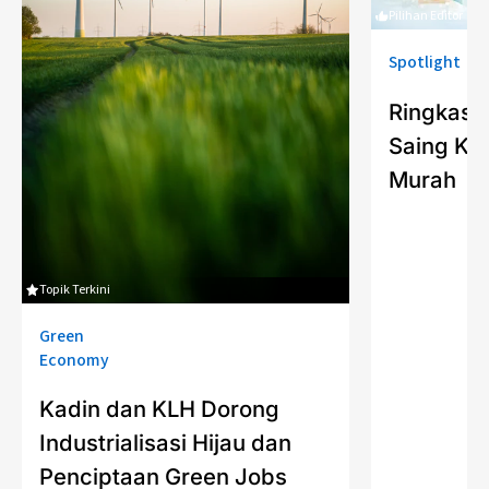
Pilihan Editor
Spotlight
Ringkasa
Saing Kua
Murah
Topik Terkini
Green
Economy
Kadin dan KLH Dorong
Industrialisasi Hijau dan
Penciptaan Green Jobs