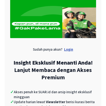
melihat kualitas lidi sawit Indonesia.
Manfaat utama Trade Expo bagi eksportir
seperti dirinya adalah platform pertemuan
bisnis yang bisa memfasilitasi pertemuan
antara eksportir dan ribuan buyer
internasional, baik secara langsung maupun
Sudah punya akun?
Login
melalui business matching.
Insight Eksklusif Menanti Anda!
Memperluas pasar dan menjadi etalase untuk
Lanjut Membaca dengan Akses
memamerkan produk unggulan ke pasar
Premium
global, yang dapat membantu menembus
pasar baru.
✓
Akses penuh ke SUAR.id dan arsip insight eksklusif
mingguan
“Selama TEI berlangsung, kemungkinan
✓
Update harian lewat
Viewsletter
berisi kurasi berita