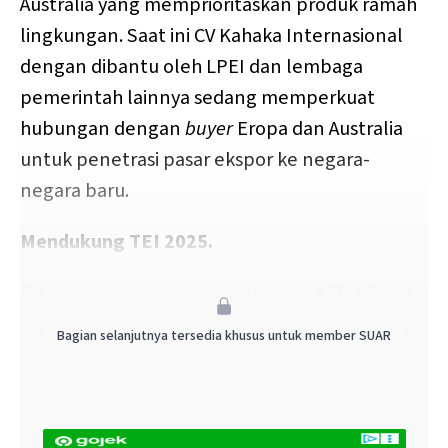
Australia yang memprioritaskan produk ramah
lingkungan. Saat ini CV Kahaka Internasional
dengan dibantu oleh LPEI dan lembaga
pemerintah lainnya sedang memperkuat
hubungan dengan
buyer
Eropa dan Australia
untuk penetrasi pasar ekspor ke negara-
negara baru.
Mendukung TEI 2025.
Rianto juga mendukung pameran TEI 2025 ini
karena bisa menjembatani produsen dalam
Bagian selanjutnya tersedia khusus untuk member SUAR
negeri dengan buyers internasional.
Pada hari pertama TEI 2025 ini, ia akan bertemu
dengan calon buyers dari Vietnam yang akan