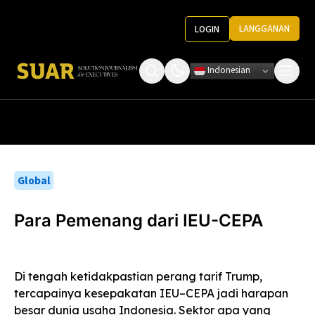
LANGGANAN
LOGIN
Indonesian
Tentang Kami
Roundtable Decision
Ketentuan Penggunaan
Pedoman Media
Global
Para Pemenang dari IEU-CEPA
Di tengah ketidakpastian perang tarif Trump,
tercapainya kesepakatan IEU–CEPA jadi harapan
besar dunia usaha Indonesia. Sektor apa yang