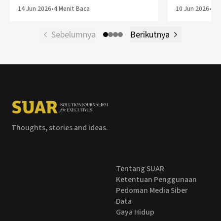
14 Jun 2026
•
4 Menit Baca
10 Jun 2026
•
6 M
Sebelumnya
Berikutnya
Thoughts, stories and ideas.
Tentang SUAR
Ketentuan Penggunaan
Pedoman Media Siber
Data
Gaya Hidup