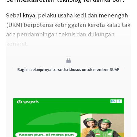
Sebaliknya, pelaku usaha kecil dan menengah
(UKM) berpotensi ketinggalan kereta kalau tak
ada pendampingan teknis dan dukungan
konkret.
“Standar keberlanjutan seperti SVLK, FLEGT,
dan nanti EUDR itu wajib dipenuhi. Banyak UKM
Bagian selanjutnya tersedia khusus untuk member SUAR
belum siap, baik secara finansial maupun
administratif,” kata Abdul Sobur dari Asosiasi
Mebel dan Kerajinan Rotan Indonesia (AMKRI).
“Kalau tak ada pembinaan langsung dan
insentif adaptasi, yang menikmati manfaat
hanya pelaku besar. Padahal UKM lebih butuh
pendampingan,” tambahnya.