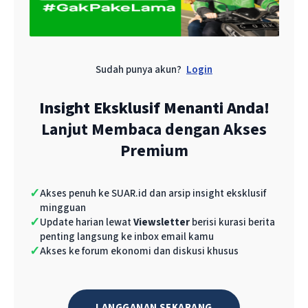
IEU–CEPA menjanjikan kenaikan ekspor
signifikan, terutama bagi tekstil, alas kaki,
Sudah punya akun?
Login
cokelat, dan kakao. Tapi untuk sektor sawit,
bijih tembaga, dan besi-baja, tantangan non-
Insight Eksklusif Menanti Anda!
tarif tetap berat.
Lanjut Membaca dengan Akses
Premium
“Kesepakatan dagang memberi peluang, tapi
tidak otomatis jadi hasil. Yang penting adalah
what next
, bagaimana kita memanfaatkannya,”
✓
Akses penuh ke SUAR.id dan arsip insight eksklusif
mingguan
kata Deni dari CSIS.
✓
Update harian lewat
Viewsletter
berisi kurasi berita
penting langsung ke inbox email kamu
Dengan ratifikasi cepat, reformasi logistik,
✓
Akses ke forum ekonomi dan diskusi khusus
subsidi sertifikasi, dan pendampingan UKM,
IEU–CEPA bisa jadi tonggak penting membawa
LANGGANAN SEKARANG