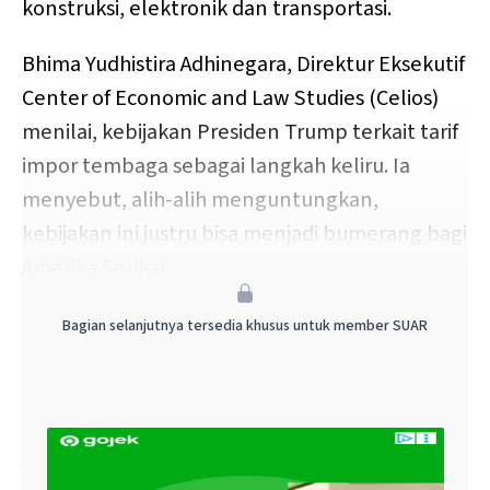
konstruksi, elektronik dan transportasi.
Bhima Yudhistira Adhinegara, Direktur Eksekutif
Center of Economic and Law Studies (Celios)
menilai, kebijakan Presiden Trump terkait tarif
impor tembaga sebagai langkah keliru. Ia
menyebut, alih-alih menguntungkan,
kebijakan ini justru bisa menjadi bumerang bagi
Amerika Serikat.
Karena sekitar 50 persen kebutuhan tembaga
Bagian selanjutnya tersedia khusus untuk member SUAR
nasional negeri Paman Sam ini masih
bergantung pada pasokan dari luar negeri.
"Langkah ini bisa menjadi kesalahan besar bagi
AS, mengingat setengah dari konsumsi