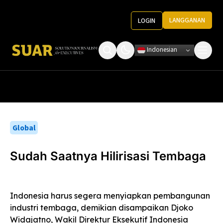
LANGGANAN
LOGIN
Indonesian
Tentang Kami
Roundtable Decision
Ketentuan Penggunaan
Pedoman Media
Global
Sudah Saatnya Hilirisasi Tembaga
Indonesia harus segera menyiapkan pembangunan
industri tembaga, demikian disampaikan Djoko
Widajatno, Wakil Direktur Eksekutif Indonesia