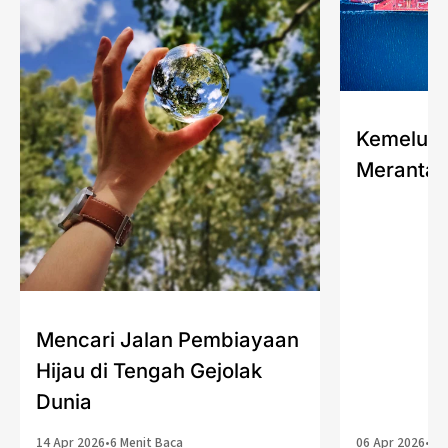
Kemelut 
Merantai
Mencari Jalan Pembiayaan
Hijau di Tengah Gejolak
Dunia
14 Apr 2026
•
6 Menit Baca
06 Apr 2026
•
5 