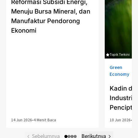
Reformasi Subsidi Energi,
Menuju Bursa Mineral, dan
Manufaktur Pendorong
Ekonomi
Topik Terkini
Green
Economy
Kadin da
Industria
Pencipta
14 Jun 2026
•
4 Menit Baca
10 Jun 2026
•
6 M
Sebelumnya
Berikutnya