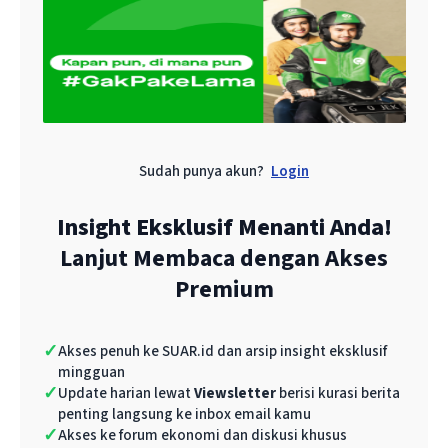
tembaganya masih bersumber dari impor,"
ungkap Bhima.
Konsekuensinya, sektor industri yang
menggunakan tembaga sebagai bahan baku
utama akan terdampak langsung. Permintaan
Sudah punya akun?
Login
yang terus meningkat akan memberikan
tekanan pada rantai pasok yang ada untuk
Insight Eksklusif Menanti Anda!
memenuhi permintaan tersebut.
Lanjut Membaca dengan Akses
Premium
Ia menyarankan, Indonesia perlu mengalihkan
fokus ekspor konsentrat tembaga ke negara
lain di luar Amerika Serikat, seperti Tiongkok,
✓
Akses penuh ke SUAR.id dan arsip insight eksklusif
mingguan
Jepang, dan Korea Selatan, yang selama ini
✓
Update harian lewat
Viewsletter
berisi kurasi berita
menjadi pasar utama.
penting langsung ke inbox email kamu
✓
Akses ke forum ekonomi dan diskusi khusus