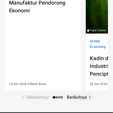
Manufaktur Pendorong
Ekonomi
Topik Terkini
Green
Economy
Kadin da
Industria
Pencipta
14 Jun 2026
•
4 Menit Baca
10 Jun 2026
•
6 M
Sebelumnya
Berikutnya