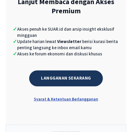
Lanjut Membaca dengan Akses
mana pasar ekspor ke Amerika sangat besar
Premium
dan mempunyai rasio sekitar 61%.
✓
Akses penuh ke SUAR.id dan arsip insight eksklusif
Kedua
, alas laki dan furnitur, yang sensitif
mingguan
terhadap tarif karena sangat kompetitif.
✓
Update harian lewat
Viewsletter
berisi kurasi berita
penting langsung ke inbox email kamu
✓
Akses ke forum ekonomi dan diskusi khusus
Ketiga
, mainan anak dan barang rumah
tangga, yang rentan terhadap substitution
effect dari negara lain.
LANGGANAN SEKARANG
Keempat
, sektor makanan, produk kulit dan
barang kerajinan, yang juga mempunyai
Syarat & Ketentuan Berlangganan
eksposur tinggi terhadap…