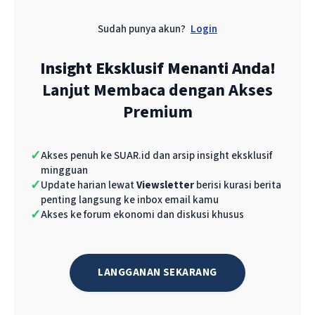
tarif 32% sudah keluar dari pihak AS, Indonesia
Sudah punya akun?
Login
belum menganggap negosiasi selesai. Menurut
dia, surat pemberitahuan dari AS bukan akhir
Insight Eksklusif Menanti Anda!
dari proses negosiasi.
Lanjut Membaca dengan Akses
Premium
“Perundingan ini masih berlangsung. AS juga
menyampaikan bahwa Indonesia tidak perlu
kecewa, dan kita juga menyampaikan hal
✓
Akses penuh ke SUAR.id dan arsip insight eksklusif
mingguan
serupa. Ini diplomasi yang masih cair,” ujar
✓
Update harian lewat
Viewsletter
berisi kurasi berita
Haryo.
penting langsung ke inbox email kamu
✓
Akses ke forum ekonomi dan diskusi khusus
Pemerintah menilai bahwa Indonesia masih
memiliki peluang untuk mengubah hasil akhir
LANGGANAN SEKARANG
kebijakan tarif, dengan mengedepankan posisi
strategis Indonesia dalam perdagangan global.