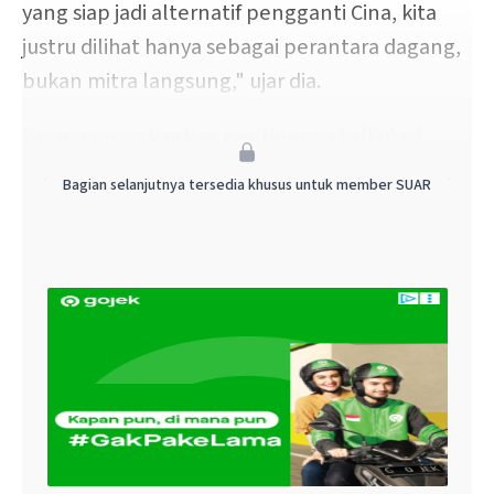
yang siap jadi alternatif pengganti Cina, kita
justru dilihat hanya sebagai perantara dagang,
bukan mitra langsung," ujar dia.
Yanuar menekankan pentingnya kalkulasi
matang ke depan. “Kalau kita mau ikut
Bagian selanjutnya tersedia khusus untuk member SUAR
dedolarisasi dan masuk BRICS, apakah China
siap menutup utang pemerintah dan sektor
swasta kita yang berbasis dolar AS? Ini harus
dipikirkan sebelum langkah diplomatik
dijalankan,” ungkapnya.
Negosiasi Belum Selesai
Haryo melanjutkan, meskipun pengumuman