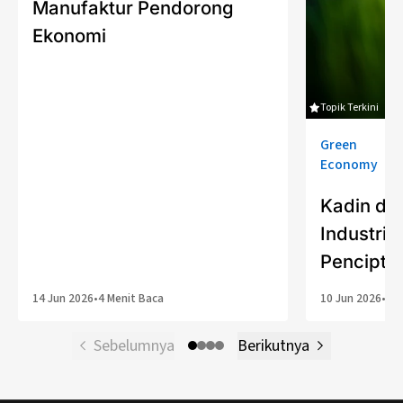
Manufaktur Pendorong
Ekonomi
Topik Terkini
Green
Economy
Kadin da
Industria
Pencipta
14 Jun 2026
•
4 Menit Baca
10 Jun 2026
•
6 M
Sebelumnya
Berikutnya